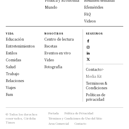
Política y Economía
Resumen semanal
Mundo
Efemérides
FAQ
Videos
VIDA
NOSOTROS
SEGUINOS
Educación
Centro de lectura
Entretenimientos
Recetas
Estilos
Eventos en vivo
Comidas
Video
Salud
Fotografía
Contacto>
Trabajo
Media Kit
Relaciones
Terminoss &
Viajes
Condiciones
Fam
Políticas de
privacidad
Portada
Política de Privacidad
© Todos los derechos
reservados, Córdoba
Términos y Condiciones de Uso del Sitio
Times
Area Comercial
Contacto