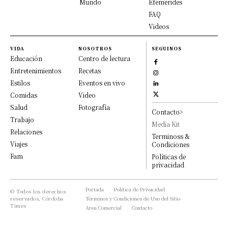
Mundo
Efemérides
FAQ
Videos
VIDA
NOSOTROS
SEGUINOS
Educación
Centro de lectura
Entretenimientos
Recetas
Estilos
Eventos en vivo
Comidas
Video
Salud
Fotografía
Contacto>
Trabajo
Media Kit
Relaciones
Terminoss &
Viajes
Condiciones
Fam
Políticas de
privacidad
Portada
Política de Privacidad
© Todos los derechos
reservados, Córdoba
Términos y Condiciones de Uso del Sitio
Times
Area Comercial
Contacto