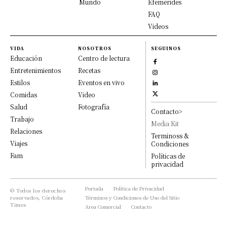
Mundo
Efemérides
FAQ
Videos
VIDA
NOSOTROS
SEGUINOS
Educación
Centro de lectura
Entretenimientos
Recetas
Estilos
Eventos en vivo
Comidas
Video
Salud
Fotografía
Contacto>
Trabajo
Media Kit
Relaciones
Terminoss &
Viajes
Condiciones
Fam
Políticas de
privacidad
Portada
Política de Privacidad
© Todos los derechos
reservados, Córdoba
Términos y Condiciones de Uso del Sitio
Times
Area Comercial
Contacto