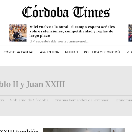
Milei vuelve a la Rural: el campo espera señales
sobre retenciones, competitividad y reglas de
largo plazo
El Presidente hablará este domingo en el...
CÓRDOBA CAPITAL
ARGENTINA
MUNDO
POLITICA Y ECONOMÍA
VI
lo II y Juan XXIII
ri
Gobierno de Córdoba
Cristina Fernandez de Kirchner
Economía
 XXIII también