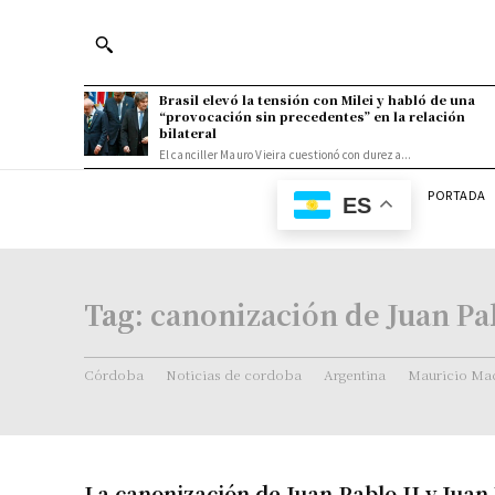
Brasil elevó la tensión con Milei y habló de una
“provocación sin precedentes” en la relación
bilateral
El canciller Mauro Vieira cuestionó con dureza...
PORTADA
ES
Tag:
canonización de Juan Pab
Córdoba
Noticias de cordoba
Argentina
Mauricio Mac
La canonización de Juan Pablo II y Juan