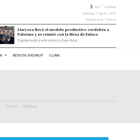
C
3.5
Córdoba
domingo 9 agosto 2026
Registrarse / Unirse
Llaryora llevó el modelo productivo cordobés a
Palermo y se reunió con la Mesa de Enlace
El gobernador participó de la Expo Rural...
DA
REVISTA SHOWUP
CLIMA
Crisis
Politica