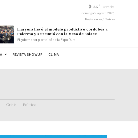
C
3.5
Córdoba
domingo 9 agosto 2026
Registrarse / Unirse
Llaryora llevó el modelo productivo cordobés a
Palermo y se reunió con la Mesa de Enlace
El gobernador participó de la Expo Rural...
DA
REVISTA SHOWUP
CLIMA
Crisis
Politica