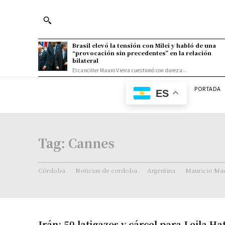
Brasil elevó la tensión con Milei y habló de una
“provocación sin precedentes” en la relación
bilateral
El canciller Mauro Vieira cuestionó con dureza...
PORTADA
ES
Tag:
Cannes
Córdoba
Noticias de cordoba
Argentina
Mauricio Mac
Irán: 50 latigazos y cárcel para Leila H