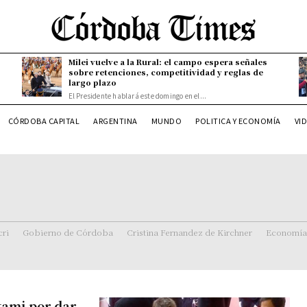
Milei vuelve a la Rural: el campo espera señales
sobre retenciones, competitividad y reglas de
largo plazo
El Presidente hablará este domingo en el...
CÓRDOBA CAPITAL
ARGENTINA
MUNDO
POLITICA Y ECONOMÍA
VI
ri
Gobierno de Córdoba
Cristina Fernandez de Kirchner
Economía
atami por dar