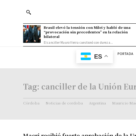
Brasil elevó la tensión con Milei y habló de una
“provocación sin precedentes” en la relación
bilateral
El canciller Mauro Vieira cuestionó con dureza...
PORTADA
ES
Tag:
canciller de la Unión Eu
Córdoba
Noticias de cordoba
Argentina
Mauricio Mac
Macri recibió fuerte aprobación de la U