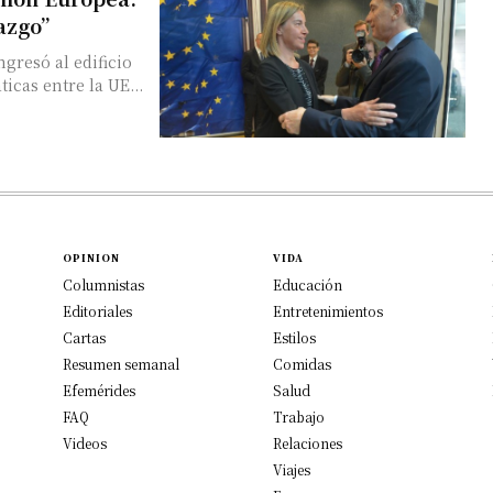
azgo”
ngresó al edificio
icas entre la UE...
OPINION
VIDA
Columnistas
Educación
Editoriales
Entretenimientos
Cartas
Estilos
Resumen semanal
Comidas
Efemérides
Salud
FAQ
Trabajo
Videos
Relaciones
Viajes