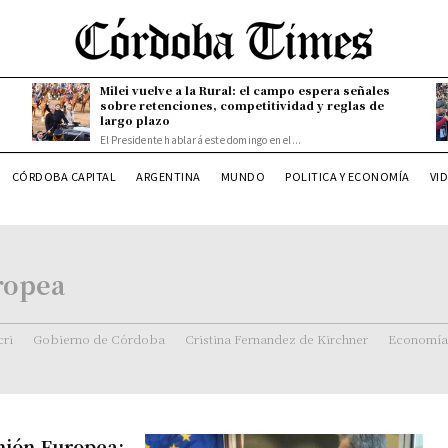
Milei vuelve a la Rural: el campo espera señales
sobre retenciones, competitividad y reglas de
largo plazo
El Presidente hablará este domingo en el...
CÓRDOBA CAPITAL
ARGENTINA
MUNDO
POLITICA Y ECONOMÍA
VI
ropea
ri
Gobierno de Córdoba
Cristina Fernandez de Kirchner
Economía
nión Europea: