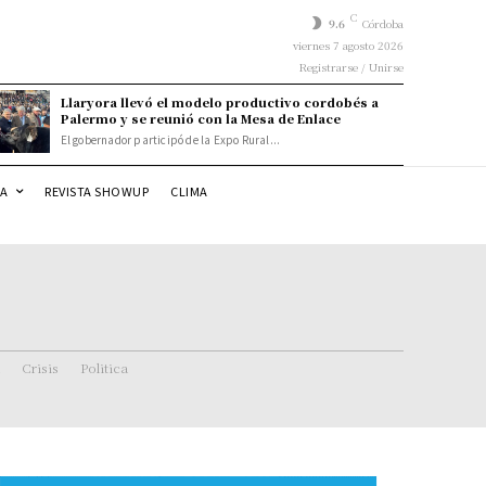
C
9.6
Córdoba
viernes 7 agosto 2026
Registrarse / Unirse
Llaryora llevó el modelo productivo cordobés a
Palermo y se reunió con la Mesa de Enlace
El gobernador participó de la Expo Rural...
DA
REVISTA SHOWUP
CLIMA
Crisis
Politica