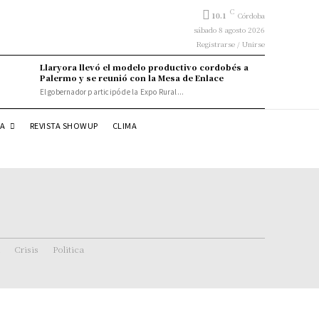
C
10.1
Córdoba
sábado 8 agosto 2026
Registrarse / Unirse
Llaryora llevó el modelo productivo cordobés a
Palermo y se reunió con la Mesa de Enlace
El gobernador participó de la Expo Rural...
DA
REVISTA SHOWUP
CLIMA
Crisis
Politica