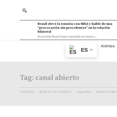
Brasil elevó la tensión con Milei y habló de una
“provocación sin precedentes” en la relación
bilateral
El canciller Mauro Vieira cuestionó con dureza...
PORTADA
ES
Tag:
canal abierto
Córdoba
Noticias de cordoba
Argentina
Mauricio Mac