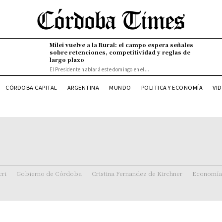
Milei vuelve a la Rural: el campo espera señales
sobre retenciones, competitividad y reglas de
largo plazo
El Presidente hablará este domingo en el...
VI
CÓRDOBA CAPITAL
ARGENTINA
MUNDO
POLITICA Y ECONOMÍA
ri
Gobierno de Córdoba
Cristina Fernandez de Kirchner
Economía