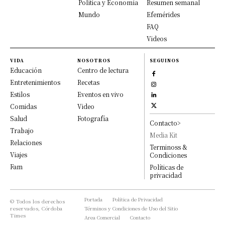
Política y Economía
Resumen semanal
Mundo
Efemérides
FAQ
Videos
VIDA
NOSOTROS
SEGUINOS
Educación
Centro de lectura
Entretenimientos
Recetas
Estilos
Eventos en vivo
Comidas
Video
Salud
Fotografía
Contacto>
Trabajo
Media Kit
Relaciones
Terminoss &
Viajes
Condiciones
Fam
Políticas de
privacidad
Portada
Política de Privacidad
© Todos los derechos
reservados, Córdoba
Términos y Condiciones de Uso del Sitio
Times
Area Comercial
Contacto