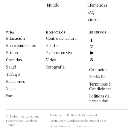
Mundo
Efemérides
FAQ
Videos
VIDA
NOSOTROS
SEGUINOS
Educación
Centro de lectura
Entretenimientos
Recetas
Estilos
Eventos en vivo
Comidas
Video
Salud
Fotografía
Contacto>
Trabajo
Media Kit
Relaciones
Terminoss &
Viajes
Condiciones
Fam
Políticas de
privacidad
Portada
Política de Privacidad
© Todos los derechos
reservados, Córdoba
Términos y Condiciones de Uso del Sitio
Times
Area Comercial
Contacto