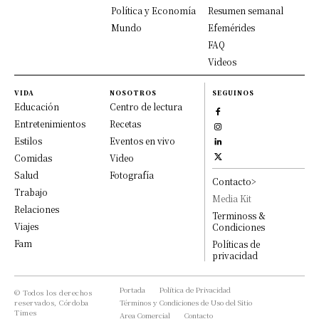
Política y Economía
Resumen semanal
Mundo
Efemérides
FAQ
Videos
VIDA
NOSOTROS
SEGUINOS
Educación
Centro de lectura
Entretenimientos
Recetas
Estilos
Eventos en vivo
Comidas
Video
Salud
Fotografía
Contacto>
Trabajo
Media Kit
Relaciones
Terminoss &
Viajes
Condiciones
Fam
Políticas de
privacidad
Portada
Política de Privacidad
© Todos los derechos
reservados, Córdoba
Términos y Condiciones de Uso del Sitio
Times
Area Comercial
Contacto