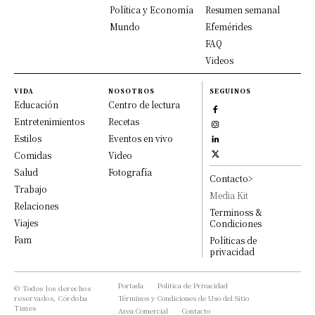
Política y Economía
Resumen semanal
Mundo
Efemérides
FAQ
Videos
VIDA
NOSOTROS
SEGUINOS
Educación
Centro de lectura
Entretenimientos
Recetas
Estilos
Eventos en vivo
Comidas
Video
Salud
Fotografía
Contacto>
Trabajo
Media Kit
Relaciones
Terminoss &
Viajes
Condiciones
Fam
Políticas de
privacidad
Portada
Política de Privacidad
© Todos los derechos
reservados, Córdoba
Términos y Condiciones de Uso del Sitio
Times
Area Comercial
Contacto