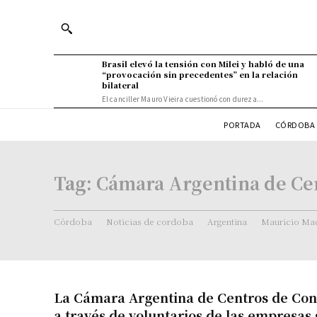
Brasil elevó la tensión con Milei y habló de una
“provocación sin precedentes” en la relación
bilateral
El canciller Mauro Vieira cuestionó con dureza...
PORTADA
CÓRDOBA 
Tag:
Cámara Argentina de Cen
Córdoba
Noticias de cordoba
Argentina
Mauricio Mac
La Cámara Argentina de Centros de Cont
a través de voluntarios de las empresas 