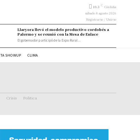
C
10.3
Córdoba
sábado 8 agosto 2026
Registrarse / Unirse
Llaryora llevó el modelo productivo cordobés a
Palermo y se reunió con la Mesa de Enlace
El gobernador participó de la Expo Rural...
STA SHOWUP
CLIMA
Crisis
Politica