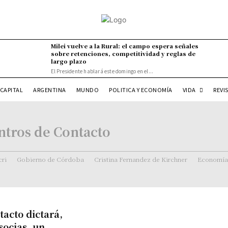
Milei vuelve a la Rural: el campo espera señales
sobre retenciones, competitividad y reglas de
largo plazo
El Presidente hablará este domingo en el...
VIDA
CAPITAL
ARGENTINA
MUNDO
POLITICA Y ECONOMÍA
REVI
tros de Contacto
ri
Gobierno de Córdoba
Cristina Fernandez de Kirchner
Economía
acto dictará,
socias, un