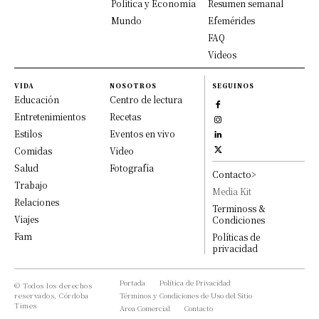
Política y Economía
Resumen semanal
Mundo
Efemérides
FAQ
Videos
VIDA
NOSOTROS
SEGUINOS
Educación
Centro de lectura
Entretenimientos
Recetas
Estilos
Eventos en vivo
Comidas
Video
Salud
Fotografía
Contacto>
Trabajo
Media Kit
Relaciones
Terminoss &
Viajes
Condiciones
Fam
Políticas de
privacidad
Portada
Política de Privacidad
© Todos los derechos
reservados, Córdoba
Términos y Condiciones de Uso del Sitio
Times
Area Comercial
Contacto