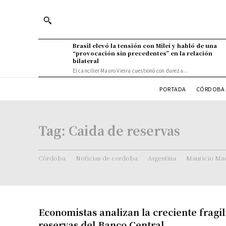
Brasil elevó la tensión con Milei y habló de una
“provocación sin precedentes” en la relación
bilateral
El canciller Mauro Vieira cuestionó con dureza...
PORTADA
CÓRDOBA 
Tag:
Caida de reservas
Córdoba
Noticias de cordoba
Argentina
Mauricio Mac
Economistas analizan la creciente fragil
reservas del Banco Central