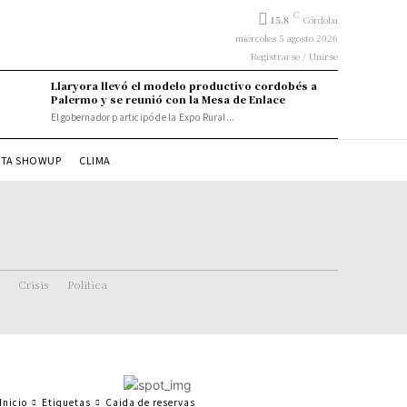
C
15.8
Córdoba
miércoles 5 agosto 2026
Registrarse / Unirse
Llaryora llevó el modelo productivo cordobés a
Palermo y se reunió con la Mesa de Enlace
El gobernador participó de la Expo Rural...
STA SHOWUP
CLIMA
Crisis
Politica
Inicio
Etiquetas
Caida de reservas