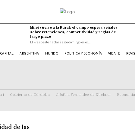
Milei vuelve a la Rural: el campo espera señales
sobre retenciones, competitividad y reglas de
largo plazo
El Presidente hablará este domingo en el...
VIDA
CAPITAL
ARGENTINA
MUNDO
POLITICA Y ECONOMÍA
REVI
ri
Gobierno de Córdoba
Cristina Fernandez de Kirchner
Economía
idad de las