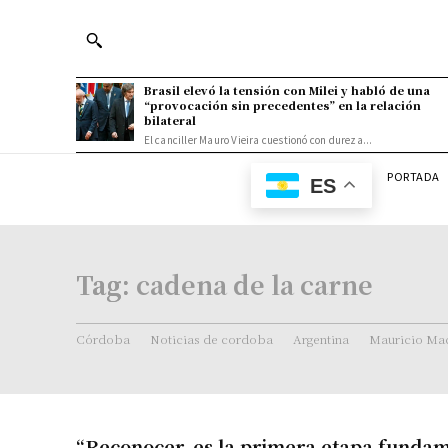
Brasil elevó la tensión con Milei y habló de una
“provocación sin precedentes” en la relación
bilateral
El canciller Mauro Vieira cuestionó con dureza...
PORTADA
ES
Tag:
cadena de la carne
Córdoba
Noticias de cordoba
Argentina
Mauricio Mac
“Reconocer, es la primera etapa funda