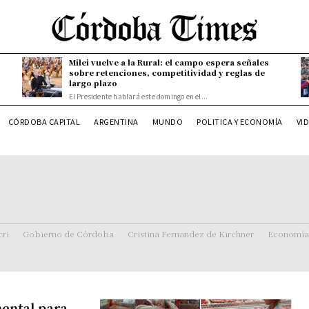
Milei vuelve a la Rural: el campo espera señales
sobre retenciones, competitividad y reglas de
largo plazo
El Presidente hablará este domingo en el...
CÓRDOBA CAPITAL
ARGENTINA
MUNDO
POLITICA Y ECONOMÍA
VI
ri
Gobierno de Córdoba
Cristina Fernandez de Kirchner
Economía
mental para