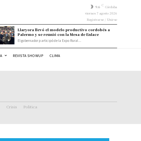
C
9.6
Córdoba
viernes 7 agosto 2026
Registrarse / Unirse
Llaryora llevó el modelo productivo cordobés a
Palermo y se reunió con la Mesa de Enlace
El gobernador participó de la Expo Rural...
DA
REVISTA SHOWUP
CLIMA
Crisis
Politica