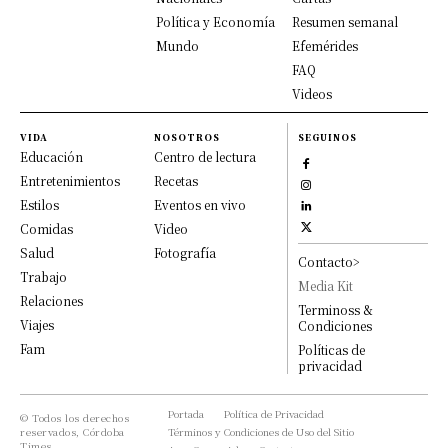
Política y Economía
Resumen semanal
Mundo
Efemérides
FAQ
Videos
VIDA
NOSOTROS
SEGUINOS
Educación
Centro de lectura
Entretenimientos
Recetas
Estilos
Eventos en vivo
Comidas
Video
Salud
Fotografía
Contacto>
Trabajo
Media Kit
Relaciones
Terminoss &
Viajes
Condiciones
Fam
Políticas de
privacidad
Portada
Política de Privacidad
© Todos los derechos
reservados, Córdoba
Términos y Condiciones de Uso del Sitio
Times