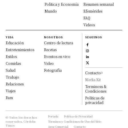
Política y Economía
Resumen semanal
Mundo
Efemérides
FAQ
Videos
VIDA
NOSOTROS
SEGUINOS
Educación
Centro de lectura
Entretenimientos
Recetas
Estilos
Eventos en vivo
Comidas
Video
Salud
Fotografía
Contacto>
Trabajo
Media Kit
Relaciones
Terminoss &
Viajes
Condiciones
Fam
Políticas de
privacidad
Portada
Política de Privacidad
© Todos los derechos
reservados, Córdoba
Términos y Condiciones de Uso del Sitio
Times
Area Comercial
Contacto