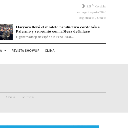
C
3.5
Córdoba
domingo 9 agosto 2026
Registrarse / Unirse
Llaryora llevó el modelo productivo cordobés a
Palermo y se reunió con la Mesa de Enlace
El gobernador participó de la Expo Rural...
DA
REVISTA SHOWUP
CLIMA
Crisis
Politica