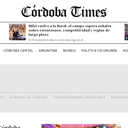
Milei vuelve a la Rural: el campo espera señales
sobre retenciones, competitividad y reglas de
largo plazo
El Presidente hablará este domingo en el...
CÓRDOBA CAPITAL
ARGENTINA
MUNDO
POLITICA Y ECONOMÍA
VI
ri
Gobierno de Córdoba
Cristina Fernandez de Kirchner
Economía
 Córdoba