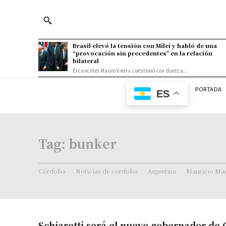
Brasil elevó la tensión con Milei y habló de una
“provocación sin precedentes” en la relación
bilateral
El canciller Mauro Vieira cuestionó con dureza...
PORTADA
ES
Tag:
bunker
Córdoba
Noticias de cordoba
Argentina
Mauricio Mac
Schiaretti será el nuevo gobernador de