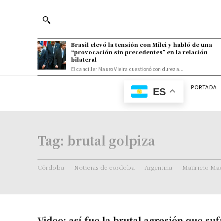
Brasil elevó la tensión con Milei y habló de una
“provocación sin precedentes” en la relación
bilateral
El canciller Mauro Vieira cuestionó con dureza...
PORTADA
ES
Tag:
brutal golpiza
Córdoba
Noticias de cordoba
Argentina
Mauricio Mac
Video: así fue la brutal agresión que su