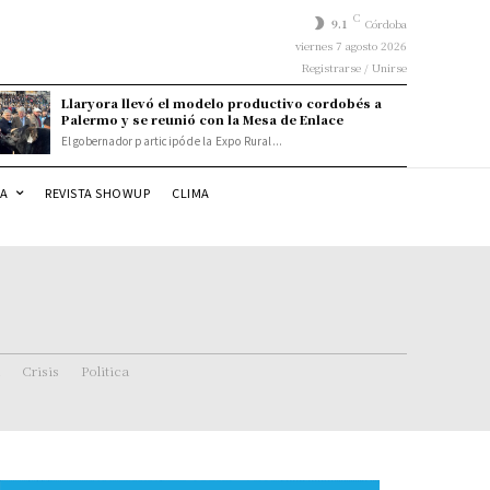
C
9.1
Córdoba
viernes 7 agosto 2026
Registrarse / Unirse
Llaryora llevó el modelo productivo cordobés a
Palermo y se reunió con la Mesa de Enlace
El gobernador participó de la Expo Rural...
DA
REVISTA SHOWUP
CLIMA
Crisis
Politica