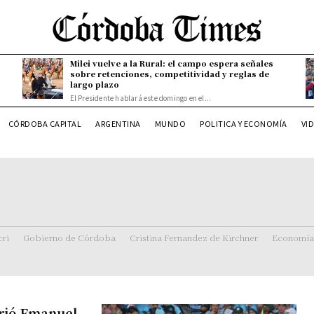
Milei vuelve a la Rural: el campo espera señales
sobre retenciones, competitividad y reglas de
largo plazo
El Presidente hablará este domingo en el...
CÓRDOBA CAPITAL
ARGENTINA
MUNDO
POLITICA Y ECONOMÍA
VI
ri
Gobierno de Córdoba
Cristina Fernandez de Kirchner
Economía
frió Emanuel