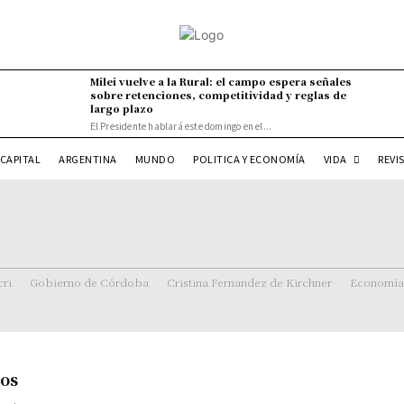
Milei vuelve a la Rural: el campo espera señales
sobre retenciones, competitividad y reglas de
largo plazo
El Presidente hablará este domingo en el...
VIDA
CAPITAL
ARGENTINA
MUNDO
POLITICA Y ECONOMÍA
REVI
ri
Gobierno de Córdoba
Cristina Fernandez de Kirchner
Economía
ios