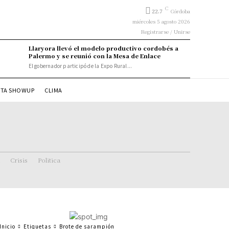
C
22.7
Córdoba
miércoles 5 agosto 2026
Registrarse / Unirse
Llaryora llevó el modelo productivo cordobés a
Palermo y se reunió con la Mesa de Enlace
El gobernador participó de la Expo Rural...
STA SHOWUP
CLIMA
Crisis
Politica
Inicio
Etiquetas
Brote de sarampión