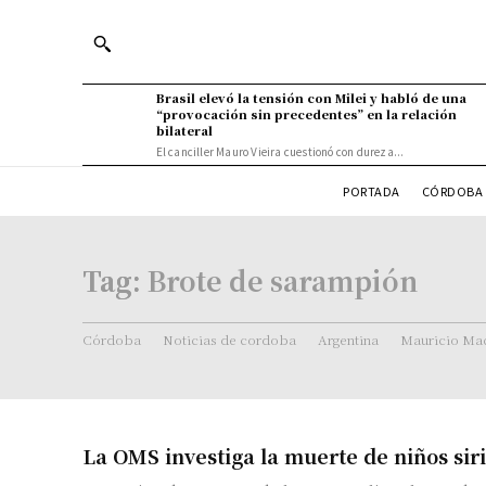
Brasil elevó la tensión con Milei y habló de una
“provocación sin precedentes” en la relación
bilateral
El canciller Mauro Vieira cuestionó con dureza...
PORTADA
CÓRDOBA 
Tag:
Brote de sarampión
Córdoba
Noticias de cordoba
Argentina
Mauricio Mac
La OMS investiga la muerte de niños sir