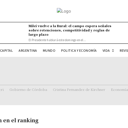
Milei vuelve a la Rural: el campo espera señales
sobre retenciones, competitividad y reglas de
largo plazo
El Presidente hablará este domingo en el...
VIDA
CAPITAL
ARGENTINA
MUNDO
POLITICA Y ECONOMÍA
REVI
ri
Gobierno de Córdoba
Cristina Fernandez de Kirchner
Economía
n en el ranking