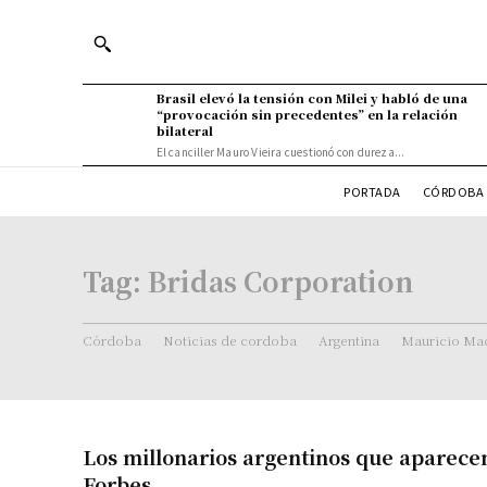
Brasil elevó la tensión con Milei y habló de una
“provocación sin precedentes” en la relación
bilateral
El canciller Mauro Vieira cuestionó con dureza...
PORTADA
CÓRDOBA 
Tag:
Bridas Corporation
Córdoba
Noticias de cordoba
Argentina
Mauricio Mac
Los millonarios argentinos que aparece
Forbes