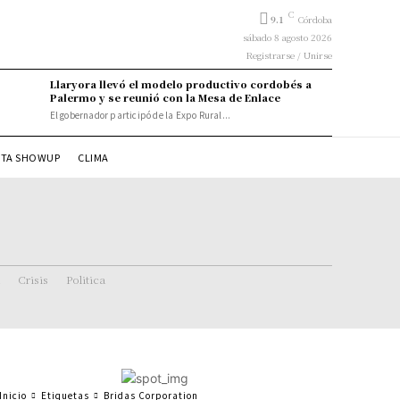
C
9.1
Córdoba
sábado 8 agosto 2026
Registrarse / Unirse
Llaryora llevó el modelo productivo cordobés a
Palermo y se reunió con la Mesa de Enlace
El gobernador participó de la Expo Rural...
STA SHOWUP
CLIMA
Crisis
Politica
Inicio
Etiquetas
Bridas Corporation