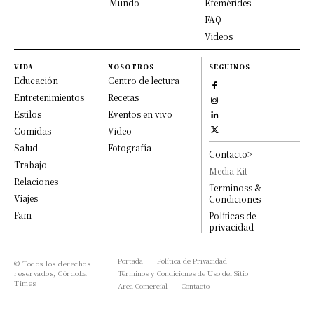
Mundo
Efemérides
FAQ
Videos
VIDA
NOSOTROS
SEGUINOS
Educación
Centro de lectura
Entretenimientos
Recetas
Estilos
Eventos en vivo
Comidas
Video
Salud
Fotografía
Contacto>
Trabajo
Media Kit
Relaciones
Terminoss &
Viajes
Condiciones
Fam
Políticas de
privacidad
Portada
Política de Privacidad
© Todos los derechos
reservados, Córdoba
Términos y Condiciones de Uso del Sitio
Times
Area Comercial
Contacto