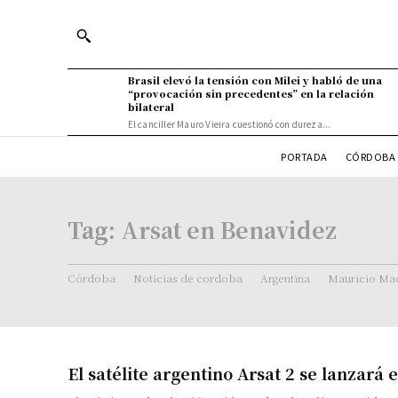
Brasil elevó la tensión con Milei y habló de una
“provocación sin precedentes” en la relación
bilateral
El canciller Mauro Vieira cuestionó con dureza...
PORTADA
CÓRDOBA 
Tag:
Arsat en Benavidez
Córdoba
Noticias de cordoba
Argentina
Mauricio Mac
El satélite argentino Arsat 2 se lanzará