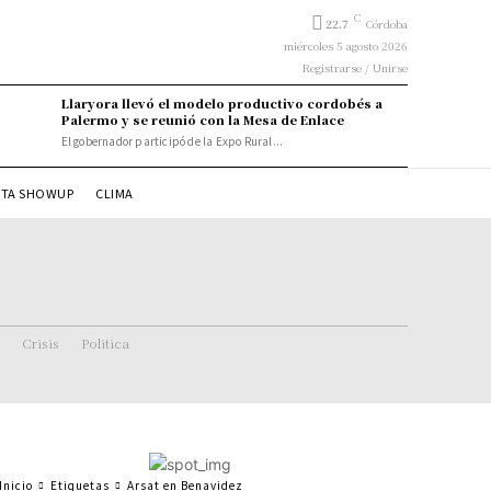
C
22.7
Córdoba
miércoles 5 agosto 2026
Registrarse / Unirse
Llaryora llevó el modelo productivo cordobés a
Palermo y se reunió con la Mesa de Enlace
El gobernador participó de la Expo Rural...
STA SHOWUP
CLIMA
Crisis
Politica
Inicio
Etiquetas
Arsat en Benavidez