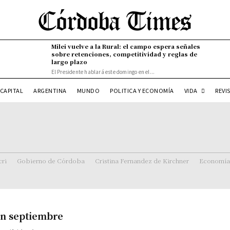
Milei vuelve a la Rural: el campo espera señales
sobre retenciones, competitividad y reglas de
largo plazo
El Presidente hablará este domingo en el...
VIDA
CAPITAL
ARGENTINA
MUNDO
POLITICA Y ECONOMÍA
REVI
ri
Gobierno de Córdoba
Cristina Fernandez de Kirchner
Economía
 en septiembre