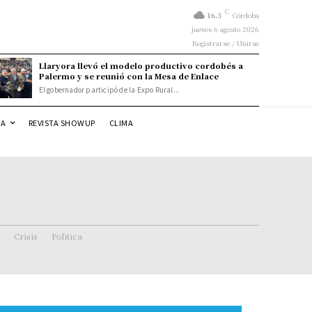
C
16.3
Córdoba
jueves 6 agosto 2026
Registrarse / Unirse
Llaryora llevó el modelo productivo cordobés a
Palermo y se reunió con la Mesa de Enlace
El gobernador participó de la Expo Rural...
DA
REVISTA SHOWUP
CLIMA
Crisis
Politica