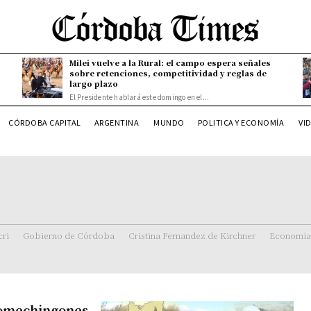
Milei vuelve a la Rural: el campo espera señales
sobre retenciones, competitividad y reglas de
largo plazo
El Presidente hablará este domingo en el...
CÓRDOBA CAPITAL
ARGENTINA
MUNDO
POLITICA Y ECONOMÍA
VI
ri
Gobierno de Córdoba
Cristina Fernandez de Kirchner
Economía
 Comechingones