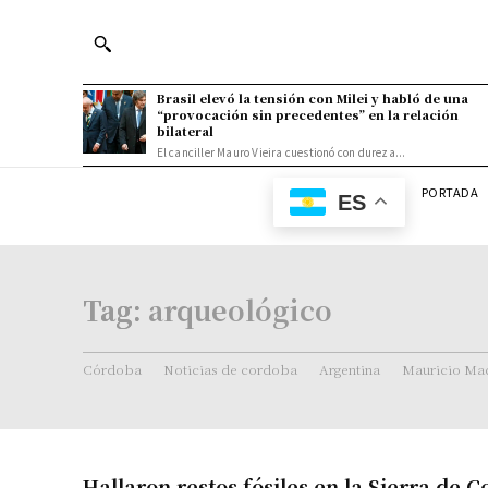
Brasil elevó la tensión con Milei y habló de una
“provocación sin precedentes” en la relación
bilateral
El canciller Mauro Vieira cuestionó con dureza...
PORTADA
ES
Tag:
arqueológico
Córdoba
Noticias de cordoba
Argentina
Mauricio Mac
Hallaron restos fósiles en la Sierra de