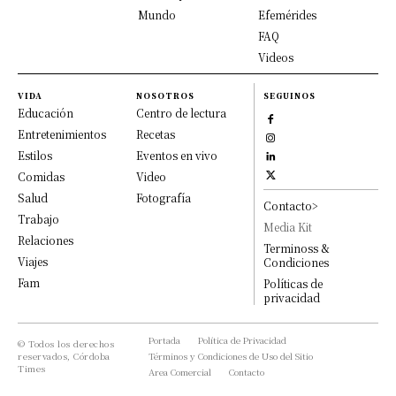
Mundo
Efemérides
FAQ
Videos
VIDA
NOSOTROS
SEGUINOS
Educación
Centro de lectura
Entretenimientos
Recetas
Estilos
Eventos en vivo
Comidas
Video
Salud
Fotografía
Contacto>
Trabajo
Media Kit
Relaciones
Terminoss &
Viajes
Condiciones
Fam
Políticas de
privacidad
Portada
Política de Privacidad
© Todos los derechos
reservados, Córdoba
Términos y Condiciones de Uso del Sitio
Times
Area Comercial
Contacto