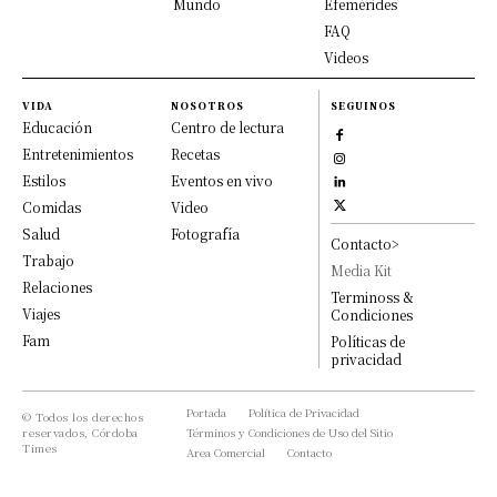
Mundo
Efemérides
FAQ
Videos
VIDA
NOSOTROS
SEGUINOS
Educación
Centro de lectura
Entretenimientos
Recetas
Estilos
Eventos en vivo
Comidas
Video
Salud
Fotografía
Contacto>
Trabajo
Media Kit
Relaciones
Terminoss &
Viajes
Condiciones
Fam
Políticas de
privacidad
Portada
Política de Privacidad
© Todos los derechos
reservados, Córdoba
Términos y Condiciones de Uso del Sitio
Times
Area Comercial
Contacto