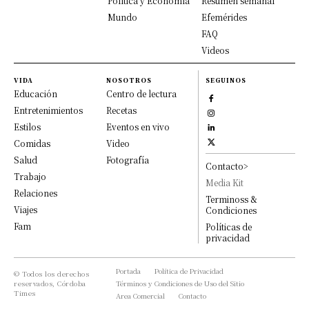
Política y Economía
Resumen semanal
Mundo
Efemérides
FAQ
Videos
VIDA
NOSOTROS
SEGUINOS
Educación
Centro de lectura
Entretenimientos
Recetas
Estilos
Eventos en vivo
Comidas
Video
Salud
Fotografía
Contacto>
Trabajo
Media Kit
Relaciones
Terminoss &
Viajes
Condiciones
Fam
Políticas de
privacidad
Portada
Política de Privacidad
© Todos los derechos
reservados, Córdoba
Términos y Condiciones de Uso del Sitio
Times
Area Comercial
Contacto