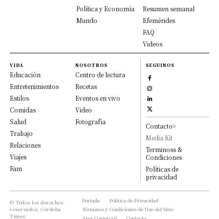
Política y Economía
Resumen semanal
Mundo
Efemérides
FAQ
Videos
VIDA
NOSOTROS
SEGUINOS
Educación
Centro de lectura
Entretenimientos
Recetas
Estilos
Eventos en vivo
Comidas
Video
Salud
Fotografía
Contacto>
Trabajo
Media Kit
Relaciones
Terminoss &
Viajes
Condiciones
Fam
Políticas de
privacidad
Portada
Política de Privacidad
© Todos los derechos
reservados, Córdoba
Términos y Condiciones de Uso del Sitio
Times
Area Comercial
Contacto