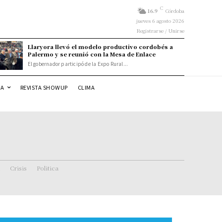
C
16.9
Córdoba
jueves 6 agosto 2026
Registrarse / Unirse
Llaryora llevó el modelo productivo cordobés a
Palermo y se reunió con la Mesa de Enlace
El gobernador participó de la Expo Rural...
DA
REVISTA SHOWUP
CLIMA
Crisis
Politica