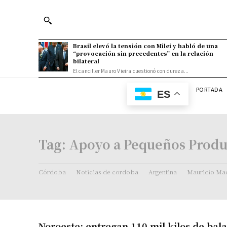
Brasil elevó la tensión con Milei y habló de una
“provocación sin precedentes” en la relación
bilateral
El canciller Mauro Vieira cuestionó con dureza...
PORTADA
ES
Tag:
Apoyo a Pequeños Produ
Córdoba
Noticias de cordoba
Argentina
Mauricio Mac
Noroeste: entregan 110 mil kilos de bal