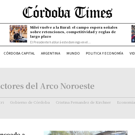
Milei vuelve a la Rural: el campo espera señales
sobre retenciones, competitividad y reglas de
largo plazo
El Presidente hablará este domingo en el...
CÓRDOBA CAPITAL
ARGENTINA
MUNDO
POLITICA Y ECONOMÍA
VI
ctores del Arco Noroeste
ri
Gobierno de Córdoba
Cristina Fernandez de Kirchner
Economía
anceado a