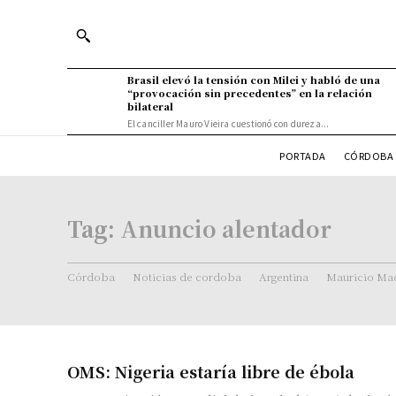
Brasil elevó la tensión con Milei y habló de una
“provocación sin precedentes” en la relación
bilateral
El canciller Mauro Vieira cuestionó con dureza...
PORTADA
CÓRDOBA 
Tag:
Anuncio alentador
Córdoba
Noticias de cordoba
Argentina
Mauricio Mac
OMS: Nigeria estaría libre de ébola