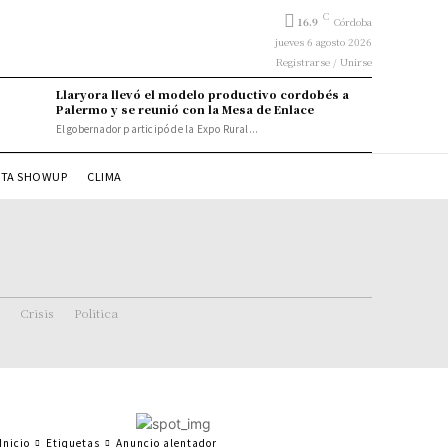
C
16.9
Córdoba
jueves 6 agosto 2026
Registrarse / Unirse
Llaryora llevó el modelo productivo cordobés a
Palermo y se reunió con la Mesa de Enlace
El gobernador participó de la Expo Rural...
STA SHOWUP
CLIMA
Crisis
Politica
Inicio
Etiquetas
Anuncio alentador