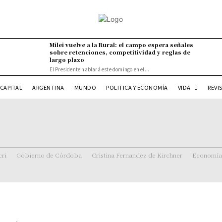
Milei vuelve a la Rural: el campo espera señales
sobre retenciones, competitividad y reglas de
largo plazo
El Presidente hablará este domingo en el...
VIDA
CAPITAL
ARGENTINA
MUNDO
POLITICA Y ECONOMÍA
REVI
ri
Gobierno de Córdoba
Cristina Fernandez de Kirchner
Economía