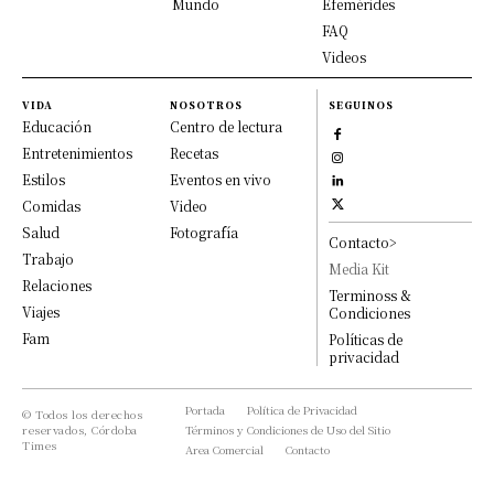
Mundo
Efemérides
FAQ
Videos
VIDA
NOSOTROS
SEGUINOS
Educación
Centro de lectura
Entretenimientos
Recetas
Estilos
Eventos en vivo
Comidas
Video
Salud
Fotografía
Contacto>
Trabajo
Media Kit
Relaciones
Terminoss &
Viajes
Condiciones
Fam
Políticas de
privacidad
Portada
Política de Privacidad
© Todos los derechos
reservados, Córdoba
Términos y Condiciones de Uso del Sitio
Times
Area Comercial
Contacto