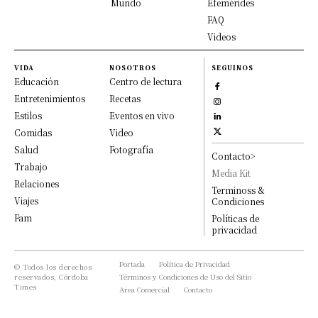
Mundo
Efemérides
FAQ
Videos
VIDA
NOSOTROS
SEGUINOS
Educación
Centro de lectura
Entretenimientos
Recetas
Estilos
Eventos en vivo
Comidas
Video
Salud
Fotografía
Contacto>
Trabajo
Media Kit
Relaciones
Terminoss &
Viajes
Condiciones
Fam
Políticas de
privacidad
Portada
Política de Privacidad
© Todos los derechos
reservados, Córdoba
Términos y Condiciones de Uso del Sitio
Times
Area Comercial
Contacto