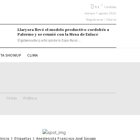
C
9.1
Córdoba
viernes 7 agosto 2026
Registrarse / Unirse
Llaryora llevó el modelo productivo cordobés a
Palermo y se reunió con la Mesa de Enlace
El gobernador participó de la Expo Rural...
STA SHOWUP
CLIMA
Crisis
Politica
Inicio
Etiquetas
Anestesista Francisco José Sayago