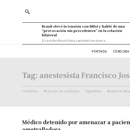
Brasil elevó la tensión con Milei y habló de una
“provocación sin precedentes” en la relación
bilateral
El canciller Mauro Vieira cuestionó con dureza...
PORTADA
CÓRDOBA 
Tag:
anestesista Francisco Jo
Córdoba
Noticias de cordoba
Argentina
Mauricio Mac
Médico detenido por amenazar a pacien
ametralladora