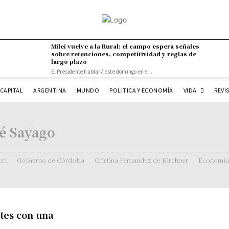
Milei vuelve a la Rural: el campo espera señales
sobre retenciones, competitividad y reglas de
largo plazo
El Presidente hablará este domingo en el...
VIDA
CAPITAL
ARGENTINA
MUNDO
POLITICA Y ECONOMÍA
REVI
sé Sayago
ri
Gobierno de Córdoba
Cristina Fernandez de Kirchner
Economía
tes con una