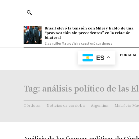
Brasil elevó la tensión con Milei y habló de una
“provocación sin precedentes” en la relación
bilateral
El canciller Mauro Vieira cuestionó con dureza...
PORTADA
ES
Tag:
análisis político de las 
Córdoba
Noticias de cordoba
Argentina
Mauricio Mac
Análisis de las fuerzas políticas de Cór