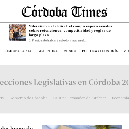
Milei vuelve a la Rural: el campo espera señales
sobre retenciones, competitividad y reglas de
largo plazo
El Presidente hablará este domingo en el...
CÓRDOBA CAPITAL
ARGENTINA
MUNDO
POLITICA Y ECONOMÍA
VI
Elecciones Legislativas en Córdoba 2
ri
Gobierno de Córdoba
Cristina Fernandez de Kirchner
Economía
doba luego de