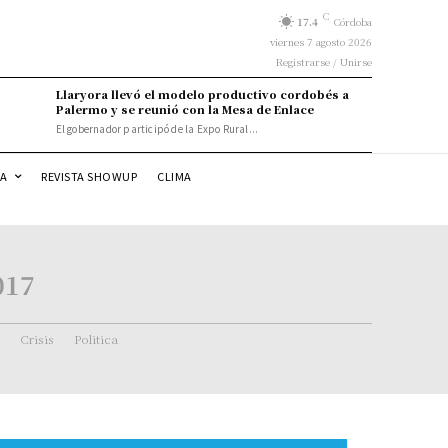
C
17.4
Córdoba
viernes 7 agosto 2026
Registrarse / Unirse
Llaryora llevó el modelo productivo cordobés a
Palermo y se reunió con la Mesa de Enlace
El gobernador participó de la Expo Rural...
DA
REVISTA SHOWUP
CLIMA
017
Crisis
Politica