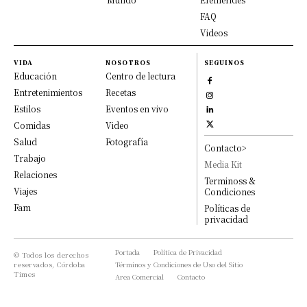
FAQ
Videos
VIDA
NOSOTROS
SEGUINOS
Educación
Centro de lectura
Entretenimientos
Recetas
Estilos
Eventos en vivo
Comidas
Video
Salud
Fotografía
Contacto>
Trabajo
Media Kit
Relaciones
Terminoss &
Viajes
Condiciones
Fam
Políticas de
privacidad
Portada
Política de Privacidad
© Todos los derechos
reservados, Córdoba
Términos y Condiciones de Uso del Sitio
Times
Area Comercial
Contacto