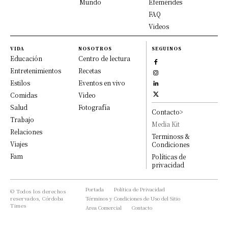
Mundo
Efemérides
FAQ
Videos
VIDA
NOSOTROS
SEGUINOS
Educación
Centro de lectura
Entretenimientos
Recetas
Estilos
Eventos en vivo
Comidas
Video
Salud
Fotografía
Contacto>
Trabajo
Media Kit
Relaciones
Terminoss &
Viajes
Condiciones
Fam
Políticas de
privacidad
Portada
Política de Privacidad
© Todos los derechos
reservados, Córdoba
Términos y Condiciones de Uso del Sitio
Times
Area Comercial
Contacto