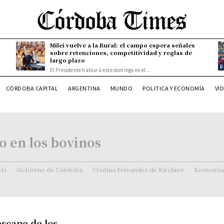
Milei vuelve a la Rural: el campo espera señales
sobre retenciones, competitividad y reglas de
largo plazo
El Presidente hablará este domingo en el...
CÓRDOBA CAPITAL
ARGENTINA
MUNDO
POLITICA Y ECONOMÍA
VI
 en los bovinos
ri
Gobierno de Córdoba
Cristina Fernandez de Kirchner
Economía
escape de los