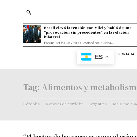
Brasil elevó la tensión con Milei y habló de una
“provocación sin precedentes” en la relación
bilateral
El canciller Mauro Vieira cuestionó con dureza...
PORTADA
ES
Tag:
Alimentos y metabolismo
Córdoba
Noticias de cordoba
Argentina
Mauricio Mac
“El bosteo de las vacas es como el caño 