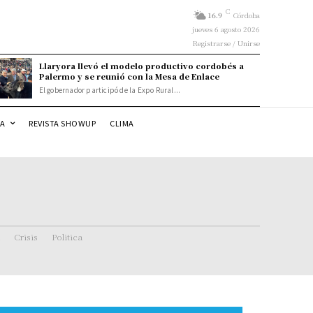
C
16.9
Córdoba
jueves 6 agosto 2026
Registrarse / Unirse
Llaryora llevó el modelo productivo cordobés a
Palermo y se reunió con la Mesa de Enlace
El gobernador participó de la Expo Rural...
DA
REVISTA SHOWUP
CLIMA
Crisis
Politica