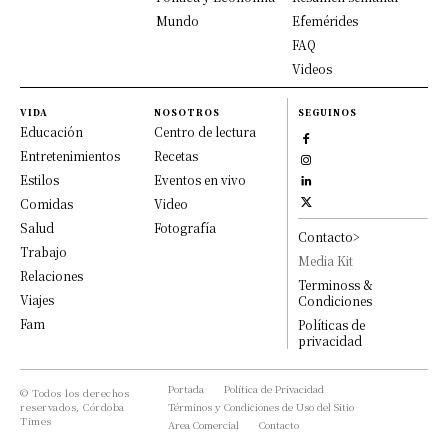
Mundo
Efemérides
FAQ
Videos
VIDA
NOSOTROS
SEGUINOS
Educación
Centro de lectura
Entretenimientos
Recetas
Estilos
Eventos en vivo
Comidas
Video
Salud
Fotografía
Contacto>
Trabajo
Media Kit
Relaciones
Terminoss &
Viajes
Condiciones
Fam
Políticas de
privacidad
Portada
Política de Privacidad
© Todos los derechos
reservados, Córdoba
Términos y Condiciones de Uso del Sitio
Times
Area Comercial
Contacto