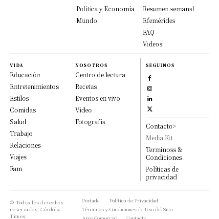
Política y Economía
Resumen semanal
Mundo
Efemérides
FAQ
Videos
VIDA
NOSOTROS
SEGUINOS
Educación
Centro de lectura
Entretenimientos
Recetas
Estilos
Eventos en vivo
Comidas
Video
Salud
Fotografía
Contacto>
Trabajo
Media Kit
Relaciones
Terminoss &
Viajes
Condiciones
Fam
Políticas de
privacidad
Portada
Política de Privacidad
© Todos los derechos
reservados, Córdoba
Términos y Condiciones de Uso del Sitio
Times
Area Comercial
Contacto