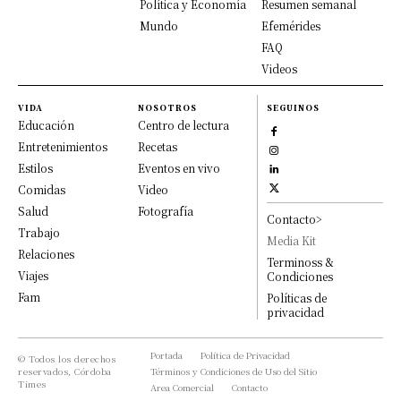
Política y Economía
Resumen semanal
Mundo
Efemérides
FAQ
Videos
VIDA
NOSOTROS
SEGUINOS
Educación
Centro de lectura
Entretenimientos
Recetas
Estilos
Eventos en vivo
Comidas
Video
Salud
Fotografía
Contacto>
Trabajo
Media Kit
Relaciones
Terminoss &
Viajes
Condiciones
Fam
Políticas de
privacidad
Portada
Política de Privacidad
© Todos los derechos
reservados, Córdoba
Términos y Condiciones de Uso del Sitio
Times
Area Comercial
Contacto