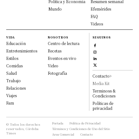
Política y Economía
Resumen semanal
Mundo
Efemérides
FAQ
Videos
VIDA
NOSOTROS
SEGUINOS
Educación
Centro de lectura
Entretenimientos
Recetas
Estilos
Eventos en vivo
Comidas
Video
Salud
Fotografía
Contacto>
Trabajo
Media Kit
Relaciones
Terminoss &
Viajes
Condiciones
Fam
Políticas de
privacidad
Portada
Política de Privacidad
© Todos los derechos
reservados, Córdoba
Términos y Condiciones de Uso del Sitio
Times
Area Comercial
Contacto