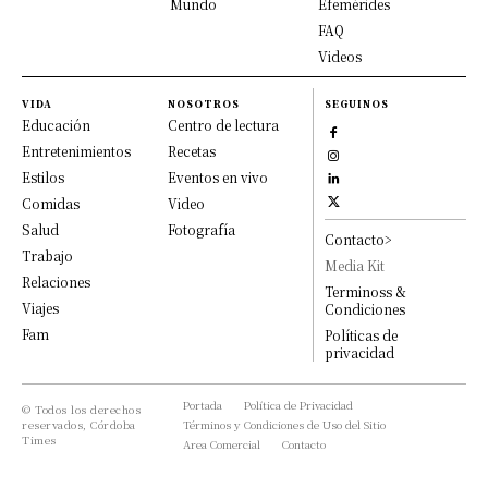
Mundo
Efemérides
FAQ
Videos
VIDA
NOSOTROS
SEGUINOS
Educación
Centro de lectura
Entretenimientos
Recetas
Estilos
Eventos en vivo
Comidas
Video
Salud
Fotografía
Contacto>
Trabajo
Media Kit
Relaciones
Terminoss &
Viajes
Condiciones
Fam
Políticas de
privacidad
Portada
Política de Privacidad
© Todos los derechos
reservados, Córdoba
Términos y Condiciones de Uso del Sitio
Times
Area Comercial
Contacto