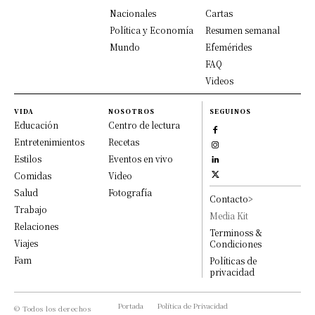
Nacionales
Cartas
Política y Economía
Resumen semanal
Mundo
Efemérides
FAQ
Videos
VIDA
NOSOTROS
SEGUINOS
Educación
Centro de lectura
Entretenimientos
Recetas
Estilos
Eventos en vivo
Comidas
Video
Salud
Fotografía
Contacto>
Trabajo
Media Kit
Relaciones
Terminoss &
Viajes
Condiciones
Fam
Políticas de
privacidad
Portada
Política de Privacidad
© Todos los derechos