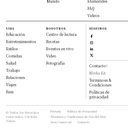
Mundo
Efemérides
FAQ
Videos
VIDA
NOSOTROS
SEGUINOS
Educación
Centro de lectura
Entretenimientos
Recetas
Estilos
Eventos en vivo
Comidas
Video
Salud
Fotografía
Contacto>
Trabajo
Media Kit
Relaciones
Terminoss &
Viajes
Condiciones
Fam
Políticas de
privacidad
Portada
Política de Privacidad
© Todos los derechos
reservados, Córdoba
Términos y Condiciones de Uso del Sitio
Times
Area Comercial
Contacto