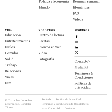
Política y Economía
Resumen semanal
Mundo
Efemérides
FAQ
Videos
VIDA
NOSOTROS
SEGUINOS
Educación
Centro de lectura
Entretenimientos
Recetas
Estilos
Eventos en vivo
Comidas
Video
Salud
Fotografía
Contacto>
Trabajo
Media Kit
Relaciones
Terminoss &
Viajes
Condiciones
Fam
Políticas de
privacidad
Portada
Política de Privacidad
© Todos los derechos
reservados, Córdoba
Términos y Condiciones de Uso del Sitio
Times
Area Comercial
Contacto