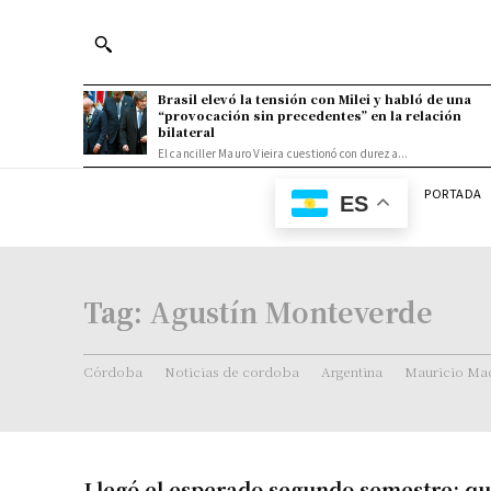
Brasil elevó la tensión con Milei y habló de una
“provocación sin precedentes” en la relación
bilateral
El canciller Mauro Vieira cuestionó con dureza...
PORTADA
ES
Tag:
Agustín Monteverde
Córdoba
Noticias de cordoba
Argentina
Mauricio Mac
Llegó el esperado segundo semestre: qu