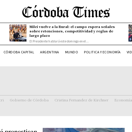
Milei vuelve a la Rural: el campo espera señales
sobre retenciones, competitividad y reglas de
largo plazo
El Presidente hablará este domingo en el...
CÓRDOBA CAPITAL
ARGENTINA
MUNDO
POLITICA Y ECONOMÍA
VI
ri
Gobierno de Córdoba
Cristina Fernandez de Kirchner
Economía
é pronostican