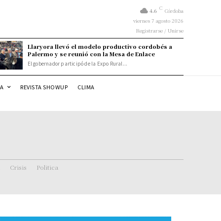
C
4.6
Córdoba
viernes 7 agosto 2026
Registrarse / Unirse
Llaryora llevó el modelo productivo cordobés a
Palermo y se reunió con la Mesa de Enlace
El gobernador participó de la Expo Rural...
DA
REVISTA SHOWUP
CLIMA
Crisis
Politica