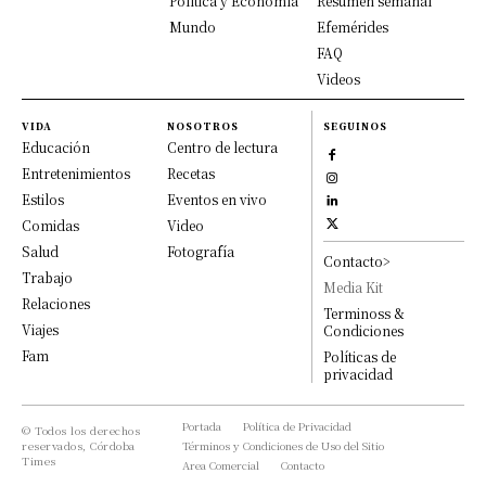
Política y Economía
Resumen semanal
Mundo
Efemérides
FAQ
Videos
VIDA
NOSOTROS
SEGUINOS
Educación
Centro de lectura
Entretenimientos
Recetas
Estilos
Eventos en vivo
Comidas
Video
Salud
Fotografía
Contacto>
Trabajo
Media Kit
Relaciones
Terminoss &
Viajes
Condiciones
Fam
Políticas de
privacidad
Portada
Política de Privacidad
© Todos los derechos
reservados, Córdoba
Términos y Condiciones de Uso del Sitio
Times
Area Comercial
Contacto