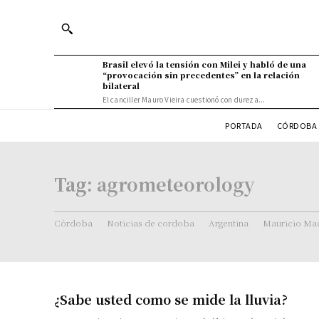
Brasil elevó la tensión con Milei y habló de una
“provocación sin precedentes” en la relación
bilateral
El canciller Mauro Vieira cuestionó con dureza...
PORTADA
CÓRDOBA 
Tag:
agrometeorology
Córdoba
Noticias de cordoba
Argentina
Mauricio Mac
¿Sabe usted como se mide la lluvia?