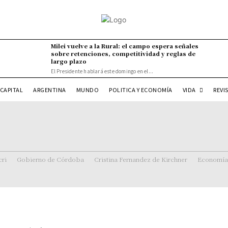
Milei vuelve a la Rural: el campo espera señales
sobre retenciones, competitividad y reglas de
largo plazo
El Presidente hablará este domingo en el...
VIDA
CAPITAL
ARGENTINA
MUNDO
POLITICA Y ECONOMÍA
REVI
ri
Gobierno de Córdoba
Cristina Fernandez de Kirchner
Economía