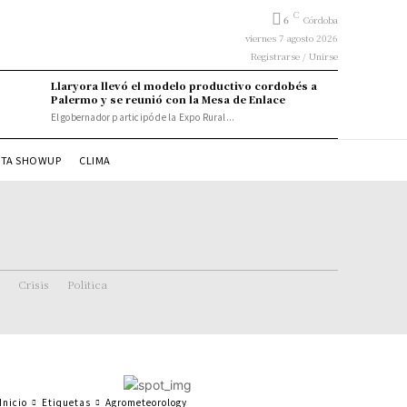
C
6
Córdoba
viernes 7 agosto 2026
Registrarse / Unirse
Llaryora llevó el modelo productivo cordobés a
Palermo y se reunió con la Mesa de Enlace
El gobernador participó de la Expo Rural...
STA SHOWUP
CLIMA
Crisis
Politica
Inicio
Etiquetas
Agrometeorology