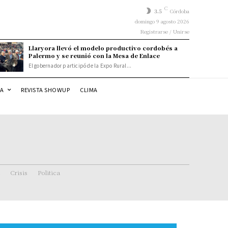
C
3.5
Córdoba
domingo 9 agosto 2026
Registrarse / Unirse
Llaryora llevó el modelo productivo cordobés a
Palermo y se reunió con la Mesa de Enlace
El gobernador participó de la Expo Rural...
DA
REVISTA SHOWUP
CLIMA
Crisis
Politica