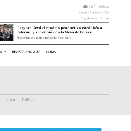
C
4.6
Córdoba
viernes 7 agosto 2026
Registrarse / Unirse
Llaryora llevó el modelo productivo cordobés a
Palermo y se reunió con la Mesa de Enlace
El gobernador participó de la Expo Rural...
DA
REVISTA SHOWUP
CLIMA
Crisis
Politica