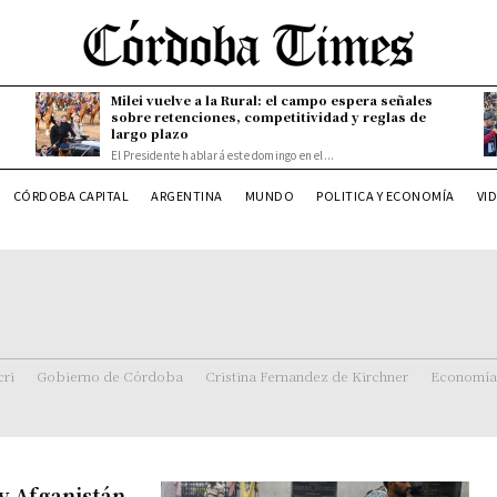
Milei vuelve a la Rural: el campo espera señales
sobre retenciones, competitividad y reglas de
largo plazo
El Presidente hablará este domingo en el...
CÓRDOBA CAPITAL
ARGENTINA
MUNDO
POLITICA Y ECONOMÍA
VI
ri
Gobierno de Córdoba
Cristina Fernandez de Kirchner
Economía
y Afganistán