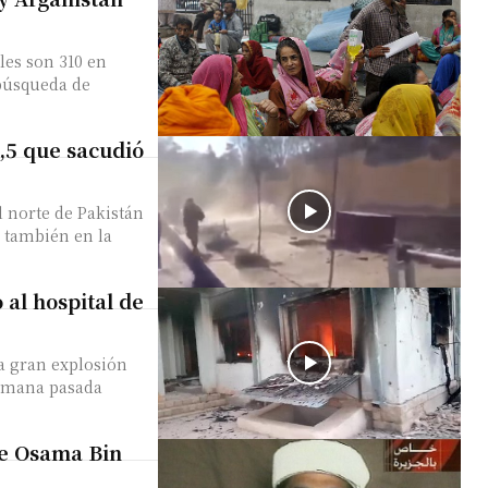
les son 310 en
 búsqueda de
,5 que sacudió
 norte de Pakistán
o también en la
al hospital de
na gran explosión
semana pasada
de Osama Bin