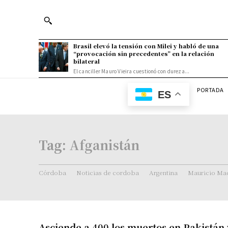
Brasil elevó la tensión con Milei y habló de una
“provocación sin precedentes” en la relación
bilateral
El canciller Mauro Vieira cuestionó con dureza...
PORTADA
ES
Tag:
Afganistán
Córdoba
Noticias de cordoba
Argentina
Mauricio Mac
Asciende a 400 los muertos en Pakistán 